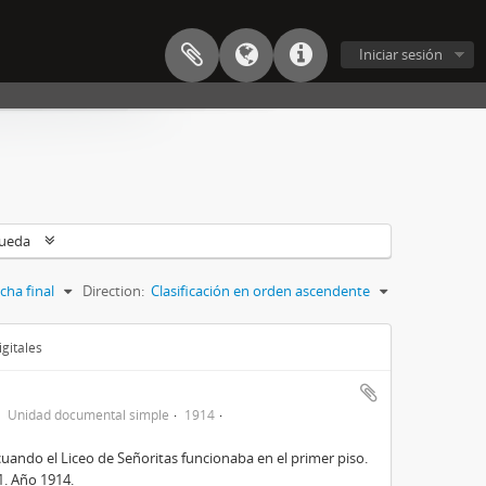
Iniciar sesión
queda
cha final
Direction:
Clasificación en orden ascendente
gitales
Unidad documental simple
1914
cuando el Liceo de Señoritas funcionaba en el primer piso.
31. Año 1914.