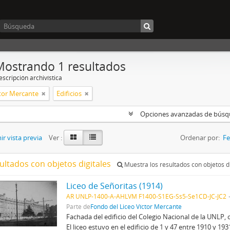
Mostrando 1 resultados
scripción archivística
ctor Mercante
Edificios
Opciones avanzadas de bús
r vista previa
Ver :
Ordenar por:
Fe
ultados con objetos digitales
Muestra los resultados con objetos di
Liceo de Señoritas (1914)
AR UNLP-1400-A-AHLVM F1400-S1EG-Ss5-Se1CD-JC-JC2
Parte de
Fondo del Liceo Víctor Mercante
Fachada del edificio del Colegio Nacional de la UNLP, 
El liceo estuvo en el edificio de 1 y 47 entre 1910 y 19