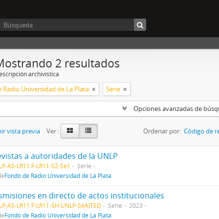
Mostrando 2 resultados
scripción archivística
 Radio Universidad de La Plata
Serie
Opciones avanzadas de bús
r vista previa
Ver :
Ordenar por:
Código de r
evistas a autoridades de la UNLP
P-AS-LR11 F-LR11-S2-Se1
Serie
de
Fondo de Radio Universidad de La Plata
smisiones en directo de actos institucionales
LP-AS-LR11 F-LR11-SH UNLP-SeAITED
Serie
2023
de
Fondo de Radio Universidad de La Plata