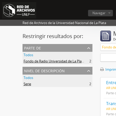
Navegar
Red de Archivos de la Universidad Nacional de La Plata
Restringir resultados por:
De
parte de
Fondo de
Todos
Fondo de Radio Universidad de La Plata
2
nivel de descripción
Imprimi
Todos
Entr
Serie
2
AR UNL
Parte 
Tran
AR UN
Parte 