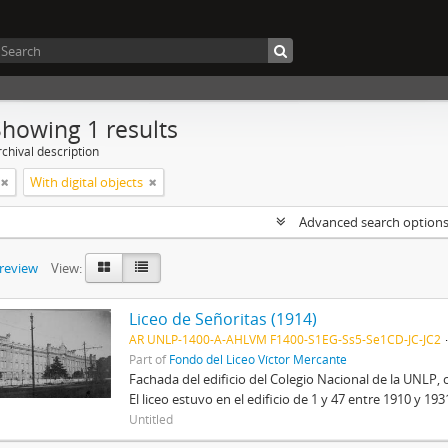
Showing 1 results
chival description
With digital objects
Advanced search option
preview
View:
Liceo de Señoritas (1914)
AR UNLP-1400-A-AHLVM F1400-S1EG-Ss5-Se1CD-JC-JC2
Part of
Fondo del Liceo Víctor Mercante
Fachada del edificio del Colegio Nacional de la UNLP, 
El liceo estuvo en el edificio de 1 y 47 entre 1910 y 19
Untitled