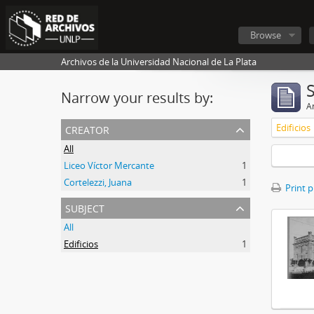
Browse
Archivos de la Universidad Nacional de La Plata
Narrow your results by:
Ar
creator
Edificios
All
Liceo Víctor Mercante
1
Cortelezzi, Juana
1
Print 
subject
All
Edificios
1