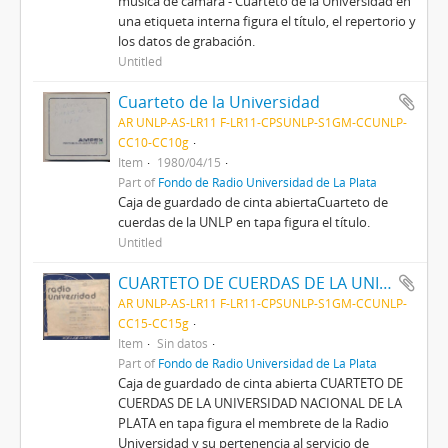
música de cámara - Cuarteto de la Universidad en
una etiqueta interna figura el título, el repertorio y
los datos de grabación.
Untitled
Cuarteto de la Universidad
AR UNLP-AS-LR11 F-LR11-CPSUNLP-S1GM-CCUNLP-
CC10-CC10g
Item
1980/04/15
Part of
Fondo de Radio Universidad de La Plata
Caja de guardado de cinta abiertaCuarteto de
cuerdas de la UNLP en tapa figura el título.
Untitled
CUARTETO DE CUERDAS DE LA UNIVERSIDAD NACIONAL DE LA PLATA
AR UNLP-AS-LR11 F-LR11-CPSUNLP-S1GM-CCUNLP-
CC15-CC15g
Item
Sin datos
Part of
Fondo de Radio Universidad de La Plata
Caja de guardado de cinta abierta CUARTETO DE
CUERDAS DE LA UNIVERSIDAD NACIONAL DE LA
PLATA en tapa figura el membrete de la Radio
Universidad y su pertenencia al servicio de