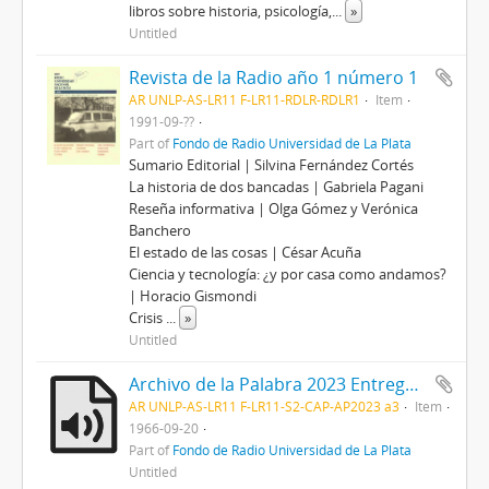
libros sobre historia, psicología,
...
»
Untitled
Revista de la Radio año 1 número 1
AR UNLP-AS-LR11 F-LR11-RDLR-RDLR1
Item
1991-09-??
Part of
Fondo de Radio Universidad de La Plata
Sumario Editorial | Silvina Fernández Cortés
La historia de dos bancadas | Gabriela Pagani
Reseña informativa | Olga Gómez y Verónica
Banchero
El estado de las cosas | César Acuña
Ciencia y tecnología: ¿y por casa como andamos?
| Horacio Gismondi
Crisis
...
»
Untitled
Archivo de la Palabra 2023 Entrega del título Doctor Honoris Causa al historiador Arnold J. Toynbee audio 3
AR UNLP-AS-LR11 F-LR11-S2-CAP-AP2023 a3
Item
1966-09-20
Part of
Fondo de Radio Universidad de La Plata
Untitled