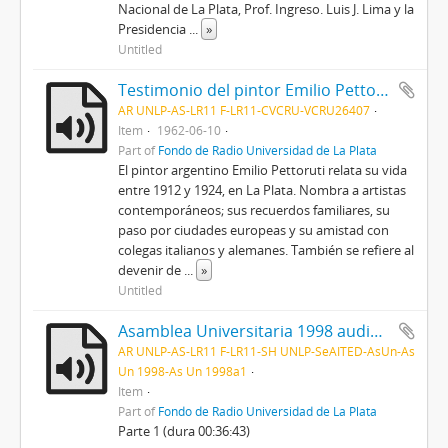
Nacional de La Plata, Prof. Ingreso. Luis J. Lima y la
Presidencia
...
»
Untitled
Testimonio del pintor Emilio Pettoruti
AR UNLP-AS-LR11 F-LR11-CVCRU-VCRU26407
Item
1962-06-10
Part of
Fondo de Radio Universidad de La Plata
El pintor argentino Emilio Pettoruti relata su vida
entre 1912 y 1924, en La Plata. Nombra a artistas
contemporáneos; sus recuerdos familiares, su
paso por ciudades europeas y su amistad con
colegas italianos y alemanes. También se refiere al
devenir de
...
»
Untitled
Asamblea Universitaria 1998 audio 1
AR UNLP-AS-LR11 F-LR11-SH UNLP-SeAITED-AsUn-As
Un 1998-As Un 1998a1
Item
Part of
Fondo de Radio Universidad de La Plata
Parte 1 (dura 00:36:43)