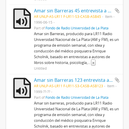
Amar sin Barreras 45 entrevista a Andrés Rivera
AR UNLP-AS-LR11 F-LR11-S3-CASB-ASB45
Item
1996-06-15
Part of
Fondo de Radio Universidad de La Plata
Amar sin Barreras, producido para LR11 Radio
Universidad Nacional de La Plata (AM y FM), es un
programa de emisión semanal, con idea y
conducción del médico psiquiatra Enrique
Scholnik, basado en entrevistas a autores de
libros sobre historia, psicología,
...
»
Untitled
Amar sin Barreras 123 entrevista a Martín Kohan y Silvia Arazi
AR UNLP-AS-LR11 F-LR11-S3-CASB-ASB123
Item
1999-??-??
Part of
Fondo de Radio Universidad de La Plata
Amar sin barreras, producido para LR11 Radio
Universidad Nacional de La Plata (AM y FM), es un
programa de emisión semanal, con idea y
conducción del médico psiquiatra Enrique
Scholnik, basado en entrevistas a autores de