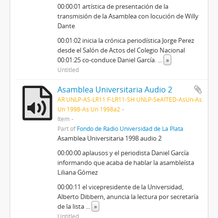
00:00:01 artística de presentación de la
transmisión de la Asamblea con locución de Willy
Dante
00:01:02 inicia la crónica periodística Jorge Perez
desde el Salón de Actos del Colegio Nacional
00:01:25 co-conduce Daniel García.
...
»
Untitled
Asamblea Universitaria Audio 2
AR UNLP-AS-LR11 F-LR11-SH UNLP-SeAITED-AsUn-As
Un 1998-As Un 1998a2
Item
Part of
Fondo de Radio Universidad de La Plata
Asamblea Universitaria 1998 audio 2
00:00:00 aplausos y el periodista Daniel García
informando que acaba de hablar la asambleísta
Liliana Gómez
00:00:11 el vicepresidente de la Universidad,
Alberto Dibbern, anuncia la lectura por secretaría
de la lista
...
»
Untitled