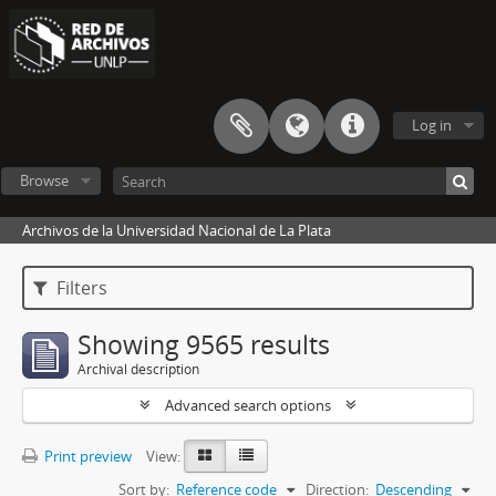
Log in
Browse
Archivos de la Universidad Nacional de La Plata
Filters
Showing 9565 results
Archival description
Advanced search options
Print preview
View:
Sort by:
Reference code
Direction:
Descending