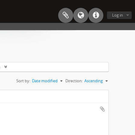
Log in
s
Sort by:
Date modified
Direction:
Ascending