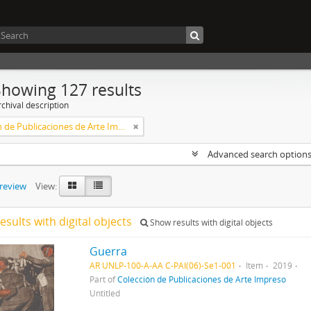
Showing 127 results
chival description
Colección de Publicaciones de Arte Impreso
Advanced search option
preview
View:
esults with digital objects
Show results with digital objects
Guerra
AR UNLP-100-A-AA C-PAI(06)-Se1-001
Item
2019
Part of
Colección de Publicaciones de Arte Impreso
Untitled