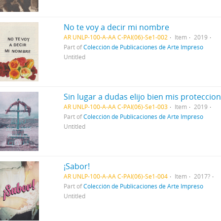
No te voy a decir mi nombre
AR UNLP-100-A-AA C-PAI(06)-Se1-002
Item
2019
Part of
Colección de Publicaciones de Arte Impreso
Untitled
Sin lugar a dudas elijo bien mis proteccio
AR UNLP-100-A-AA C-PAI(06)-Se1-003
Item
2019
Part of
Colección de Publicaciones de Arte Impreso
Untitled
¡Sabor!
AR UNLP-100-A-AA C-PAI(06)-Se1-004
Item
2017?
Part of
Colección de Publicaciones de Arte Impreso
Untitled