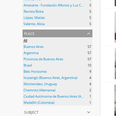
Artexarte - Fundación Alfonso y Luz Castillo
5
Revista Boba
5
López, Matías
5
Valente, Alicia
5
place
All
Buenos Aires
57
Argentina
57
Provincia de Buenos Aires
57
Brasil
10
Belo Horizonte
9
Ituzaingó (Buenos Aires, Argentina)
4
Montevideo, Uruguay
4
Chemnitz (Alemania)
2
Ciudad Autónoma de Buenos Aires (Argentina)
1
Medellín (Colombia)
1
subject