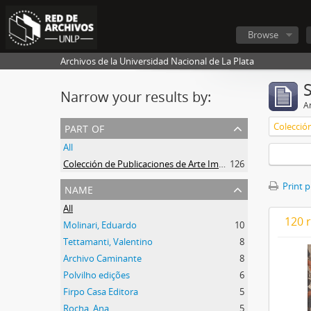
Browse
Archivos de la Universidad Nacional de La Plata
Narrow your results by:
Ar
part of
All
Colección de Publicaciones de Arte Impreso
126
name
Print 
All
120 r
Molinari, Eduardo
10
Tettamanti, Valentino
8
Archivo Caminante
8
Polvilho edições
6
Firpo Casa Editora
5
Rocha, Ana
5