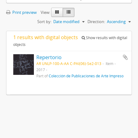
Print preview
View:
Sort by:
Date modified
Direction:
Ascending
1 results with digital objects
Show results with digital
objects
Repertorio
AR UNLP-100-A-AA C-PAI(06)-Se2-013
Item
2017
Part of
Colección de Publicaciones de Arte Impreso