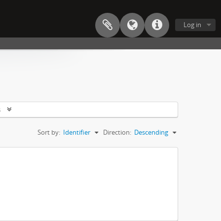
Log in
s
Sort by:
Identifier
Direction:
Descending