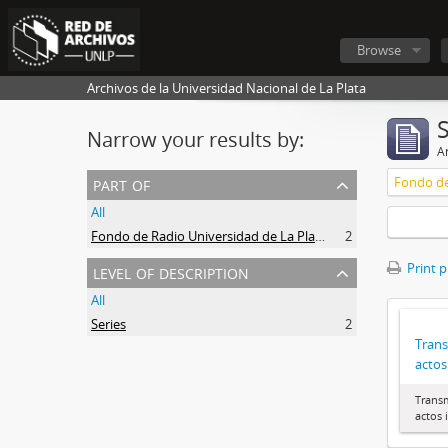
Browse
Archivos de la Universidad Nacional de La Plata
Narrow your results by:
Ar
part of
Fondo de
All
Fondo de Radio Universidad de La Plata
2
level of description
Print 
All
Series
2
Trans
actos
Transm
actos 