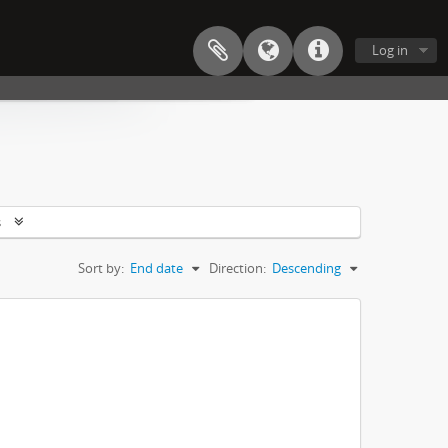
Log in
s
Sort by:
End date
Direction:
Descending