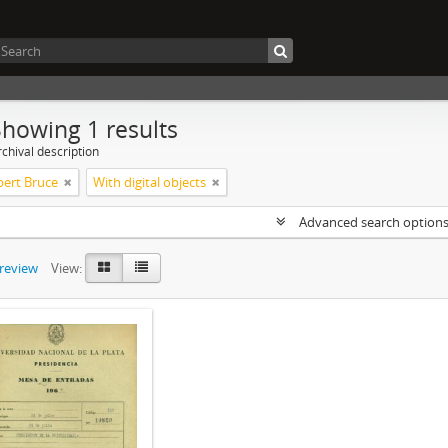
Showing 1 results
chival description
bert Bruce
With digital objects
Advanced search option
preview
View: