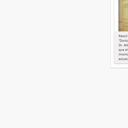
Resol/
"Docto
Dr. Al
que el
mismo 
actual