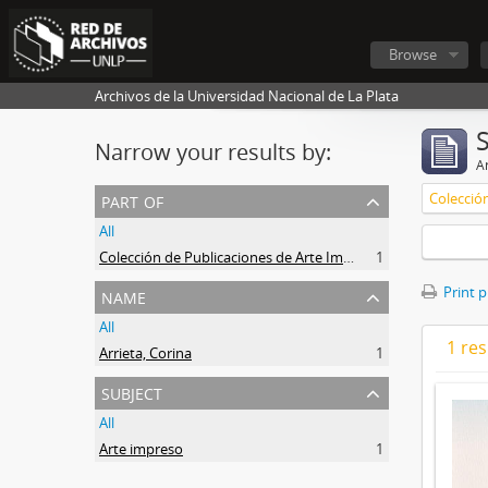
Browse
Archivos de la Universidad Nacional de La Plata
Narrow your results by:
Ar
part of
All
Colección de Publicaciones de Arte Impreso
1
name
Print 
All
1 res
Arrieta, Corina
1
subject
All
Arte impreso
1