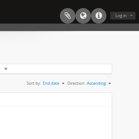
Log in
s
Sort by:
End date
Direction:
Ascending