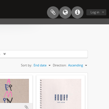
Log in
s
Sort by:
End date
Direction:
Ascending