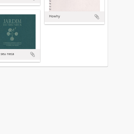
Howhy
 seu neca