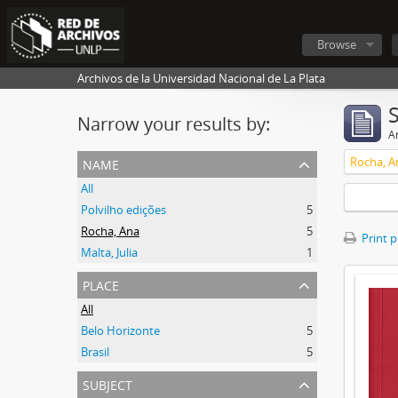
Browse
Archivos de la Universidad Nacional de La Plata
Narrow your results by:
Ar
name
Rocha, A
All
Polvilho edições
5
Rocha, Ana
5
Print 
Malta, Julia
1
place
All
Belo Horizonte
5
Brasil
5
subject