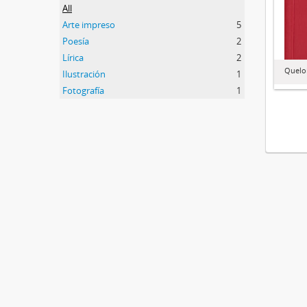
All
Arte impreso
5
Poesía
2
Lírica
2
Queloi
Ilustración
1
Fotografía
1