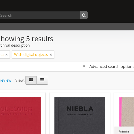
Showing 5 results
chival description
na
With digital objects
Advanced search option
preview
View:
Arimin