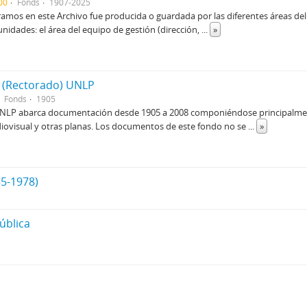
00
Fonds
1907-2025
mos en este Archivo fue producida o guardada por las diferentes áreas del L
nidades: el área del equipo de gestión (dirección,
...
»
 (Rectorado) UNLP
Fonds
1905
 UNLP abarca documentación desde 1905 a 2008 componiéndose principalment
diovisual y otras planas. Los documentos de este fondo no se
...
»
5-1978)
ública