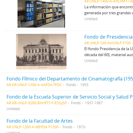
AR UNLP-1400-A-AHLVM F14
La información que encontra
generada por tres grandes u
Untitled
Fondo de Presidencia
AR UNLP-100-AHUNLP F100
El fondo Presidencia de la
década del 60), material au
Untitled
Fondo Fílmico del Departamento de Cinamatografía (195
AR AR-UNLP-1200-A-AAFDA FFDC
Fonds
1955
Fondo de la Escuela Superior de Servicio Social y Salud P
AR AR-UNLP-3200-BAHFTS F-ESSySP
Fonds
1937-1987
Untitled
Fondo de la Facultad de Artes
AR UNLP-1200-A-MEFDA F1200
Fonds
1973-
Untitled