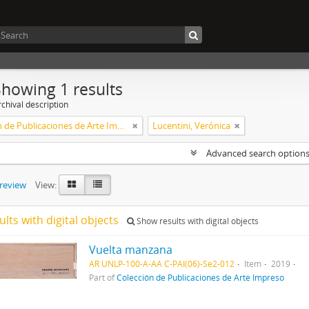
Showing 1 results
chival description
Colección de Publicaciones de Arte Impreso
Lucentini, Verónica
Advanced search option
preview
View:
ults with digital objects
Show results with digital objects
Vuelta manzana
AR UNLP-100-A-AA C-PAI(06)-Se2-012
Item
2019
Part of
Colección de Publicaciones de Arte Impreso