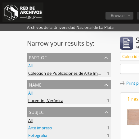
Browse
Archivos de la Universidad Nacional de La Plata
Narrow your results by:
Ar
part of
All
Colección de Publicaciones de Arte Impreso
1
name
Print 
All
1 res
Lucentini, Verónica
1
subject
All
Arte impreso
1
Fotografía
1