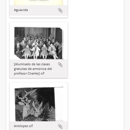
Aguavida
[Alumnado de las clases
gratuitas de armónica del
profesor Charles] s/f
Antílopes s/f