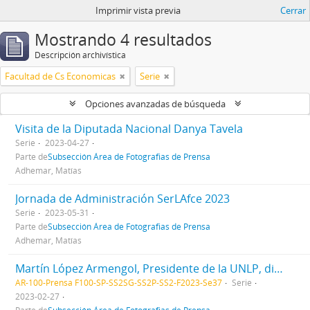
Imprimir vista previa
Cerrar
Mostrando 4 resultados
Descripción archivística
Facultad de Cs Economicas
Serie
Opciones avanzadas de búsqueda
Visita de la Diputada Nacional Danya Tavela
Serie
2023-04-27
Parte de
Subsección Área de Fotografias de Prensa
Adhemar, Matías
Jornada de Administración SerLAfce 2023
Serie
2023-05-31
Parte de
Subsección Área de Fotografias de Prensa
Adhemar, Matías
Martín López Armengol, Presidente de la UNLP, dictando clases.
AR-100-Prensa F100-SP-SS2SG-SS2P-SS2-F2023-Se37
Serie
2023-02-27