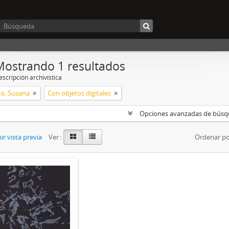
Mostrando 1 resultados
scripción archivística
o, Susana
Con objetos digitales
Opciones avanzadas de bús
r vista previa
Ver :
Ordenar po