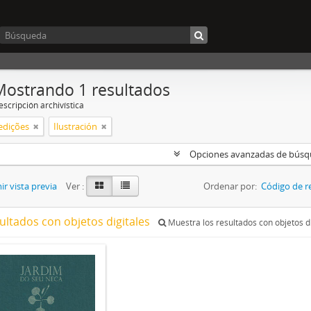
Mostrando 1 resultados
scripción archivística
edições
Ilustración
Opciones avanzadas de bús
r vista previa
Ver :
Ordenar por:
Código de r
ultados con objetos digitales
Muestra los resultados con objetos di