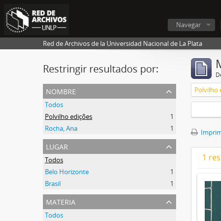
Navegar
Red de Archivos de la Universidad Nacional de La Plata
Restringir resultados por:
De
nombre
Polvilho 
Todos
Polvilho edições
1
Rocha, Ana
1
Imprimi
lugar
1 res
Todos
Belo Horizonte
1
Brasil
1
materia
Todos