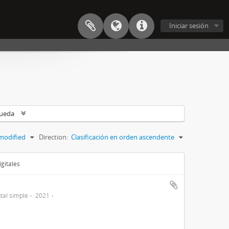
Iniciar sesión
queda
modified
Direction:
Clasificación en orden ascendente
gitales
al simple
2021