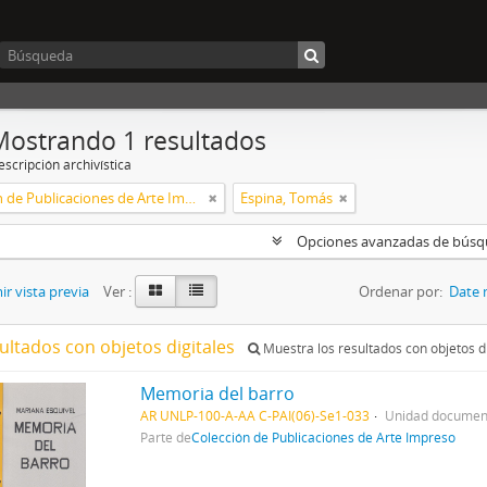
Mostrando 1 resultados
scripción archivística
Colección de Publicaciones de Arte Impreso
Espina, Tomás
Opciones avanzadas de bús
r vista previa
Ver :
Ordenar por:
Date 
ultados con objetos digitales
Muestra los resultados con objetos di
Memoria del barro
AR UNLP-100-A-AA C-PAI(06)-Se1-033
Unidad document
Parte de
Colección de Publicaciones de Arte Impreso