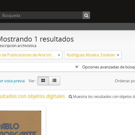
Mostrando 1 resultados
scripción archivística
Colección de Publicaciones de Arte Impreso
Rodríguez Alzueta, Esteban
Opciones avanzadas de bús
r vista previa
Ver :
Ordenar po
ultados con objetos digitales
Muestra los resultados con objetos di