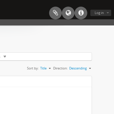
Log in
s
Sort by:
Title
Direction:
Descending