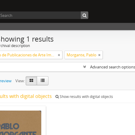
Showing 1 results
chival description
Colección de Publicaciones de Arte Impreso
Morgante, Pablo
Advanced search option
preview
View:
ults with digital objects
Show results with digital objects