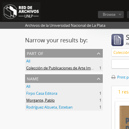
Browse
Archivos de la Universidad Nacional de La Plata
Narrow your results by:
Ar
part of
All
Colección de Publicaciones de Arte Impreso
1
name
Print 
All
1 res
Firpo Casa Editora
1
Morgante, Pablo
1
Rodríguez Alzueta, Esteban
1