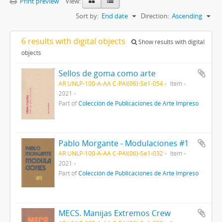
Print preview
View:
Sort by:
End date
Direction:
Ascending
6 results with digital objects
Show results with digital
objects
Sellos de goma como arte
AR UNLP-100-A-AA C-PAI(06)-Se1-054
Item
2021
Part of
Colección de Publicaciones de Arte Impreso
Pablo Morgante - Modulaciones #1
AR UNLP-100-A-AA C-PAI(06)-Se1-032
Item
2021
Part of
Colección de Publicaciones de Arte Impreso
MECS. Manijas Extremos Crew