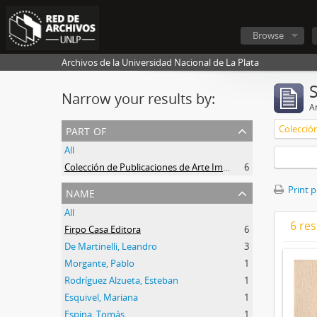
Browse
Archivos de la Universidad Nacional de La Plata
Narrow your results by:
Ar
part of
All
Colección de Publicaciones de Arte Impreso
6
name
Print 
All
6 res
Firpo Casa Editora
6
De Martinelli, Leandro
3
Morgante, Pablo
1
Rodríguez Alzueta, Esteban
1
Esquivel, Mariana
1
Espina, Tomás
1