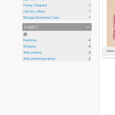
Fairey, Shepard
1
Carrión, Ulises
1
Manijas Extremos Crew
1
subject
All
Fanzines
4
Ensayos
4
Sello
Arte urbano
3
Arte contemporáneo
2