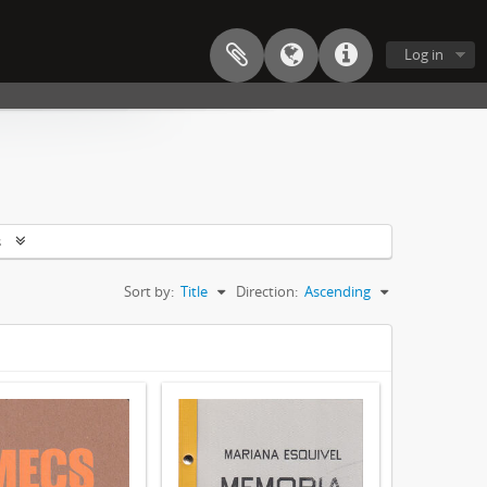
Log in
s
Sort by:
Title
Direction:
Ascending