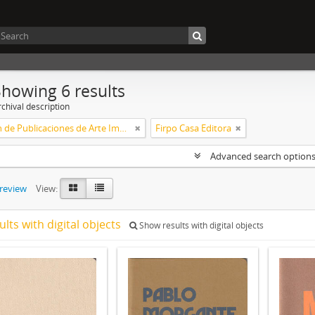
Showing 6 results
chival description
Colección de Publicaciones de Arte Impreso
Firpo Casa Editora
Advanced search option
preview
View:
ults with digital objects
Show results with digital objects