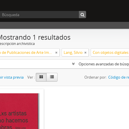
Mostrando 1 resultados
scripción archivística
Colección de Publicaciones de Arte Impreso
Lang, Silvio
Con objetos digitales
Opciones avanzadas de bús
r vista previa
Ver :
Ordenar por:
Código de r