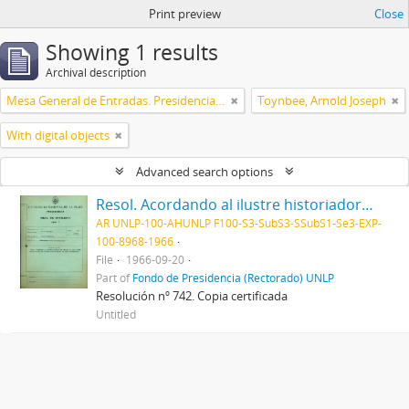
Print preview
Close
Showing 1 results
Archival description
Mesa General de Entradas. Presidencia UNLP
Toynbee, Arnold Joseph
With digital objects
Advanced search options
Resol. Acordando al ilustre historiador inglés Dr. Arnold Toynbee, el título de "Doctor Honoris Causa" de esta Universidad 1966
AR UNLP-100-AHUNLP F100-S3-SubS3-SSubS1-Se3-EXP-
100-8968-1966
File
1966-09-20
Part of
Fondo de Presidencia (Rectorado) UNLP
Resolución nº 742. Copia certificada
Untitled