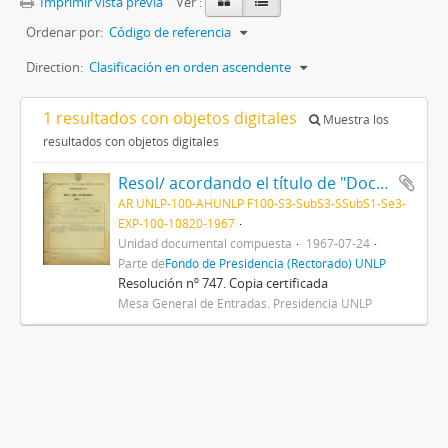
Imprimir vista previa
Ver :
Ordenar por:
Código de referencia
Direction:
Clasificación en orden ascendente
1 resultados con objetos digitales
Muestra los
resultados con objetos digitales
Resol/ acordando el título de "Doctor Honoris Causa" al Dr. Albert Sabin, y disponiendo que el acto de entrega del mismo se efectúe el día 28 del actual, en esta Presidencia 1967
AR UNLP-100-AHUNLP F100-S3-SubS3-SSubS1-Se3-
EXP-100-10820-1967
Unidad documental compuesta
1967-07-24
Parte de
Fondo de Presidencia (Rectorado) UNLP
Resolución nº 747. Copia certificada
Mesa General de Entradas. Presidencia UNLP