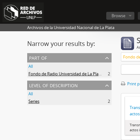
Browse
Archivos de la Universidad Nacional de La Plata
Narrow your results by:
Ar
part of
Fondo de
All
Fondo de Radio Universidad de La Plata
2
level of description
Print 
All
Series
2
Trans
actos
Transm
actos 