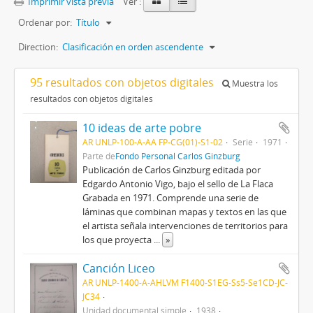
Imprimir vista previa
Ver :
Ordenar por:
Título
Direction:
Clasificación en orden ascendente
95 resultados con objetos digitales
Muestra los
resultados con objetos digitales
10 ideas de arte pobre
AR UNLP-100-A-AA FP-CG(01)-S1-02
Serie
1971
Parte de
Fondo Personal Carlos Ginzburg
Publicación de Carlos Ginzburg editada por
Edgardo Antonio Vigo, bajo el sello de La Flaca
Grabada en 1971. Comprende una serie de
láminas que combinan mapas y textos en las que
el artista señala intervenciones de territorios para
los que proyecta
...
»
Canción Liceo
AR UNLP-1400-A-AHLVM F1400-S1EG-Ss5-Se1CD-JC-
JC34
Unidad documental simple
1938