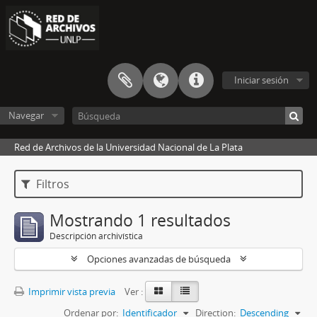
Iniciar sesión
Navegar
Red de Archivos de la Universidad Nacional de La Plata
Filtros
Mostrando 1 resultados
Descripción archivística
Opciones avanzadas de búsqueda
Imprimir vista previa
Ver :
Ordenar por:
Identificador
Direction:
Descending