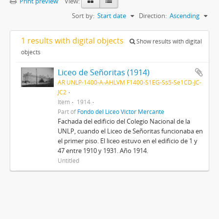
Print preview
View:
Sort by:
Start date
Direction:
Ascending
1 results with digital objects
Show results with digital
objects
Liceo de Señoritas (1914)
AR UNLP-1400-A-AHLVM F1400-S1EG-Ss5-Se1CD-JC-
JC2
Item
1914
Part of
Fondo del Liceo Víctor Mercante
Fachada del edificio del Colegio Nacional de la
UNLP, cuando el Liceo de Señoritas funcionaba en
el primer piso. El liceo estuvo en el edificio de 1 y
47 entre 1910 y 1931. Año 1914.
Untitled