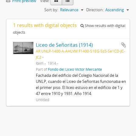
Print preview
View:
Sort by:
Relevance
Direction:
Ascending
1 results with digital objects
Show results with digital
objects
Liceo de Señoritas (1914)
AR UNLP-1400-A-AHLVM F1400-S1EG-Ss5-Se1CD-JC-
JC2
Item
1914
Part of
Fondo del Liceo Víctor Mercante
Fachada del edificio del Colegio Nacional de la
UNLP, cuando el Liceo de Señoritas funcionaba en
el primer piso. El liceo estuvo en el edificio de 1 y
47 entre 1910 y 1931. Año 1914.
Untitled