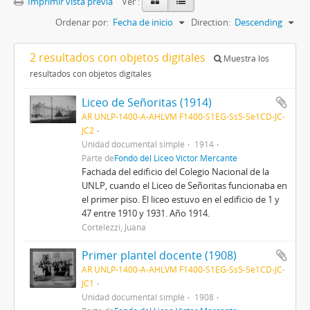
Imprimir vista previa
Ver :
Ordenar por:
Fecha de inicio
Direction:
Descending
2 resultados con objetos digitales
Muestra los
resultados con objetos digitales
Liceo de Señoritas (1914)
AR UNLP-1400-A-AHLVM F1400-S1EG-Ss5-Se1CD-JC-
JC2
Unidad documental simple
1914
Parte de
Fondo del Liceo Víctor Mercante
Fachada del edificio del Colegio Nacional de la
UNLP, cuando el Liceo de Señoritas funcionaba en
el primer piso. El liceo estuvo en el edificio de 1 y
47 entre 1910 y 1931. Año 1914.
Cortelezzi, Juana
Primer plantel docente (1908)
AR UNLP-1400-A-AHLVM F1400-S1EG-Ss5-Se1CD-JC-
JC1
Unidad documental simple
1908