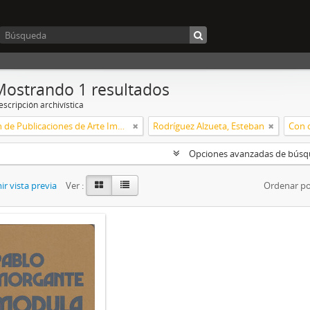
Mostrando 1 resultados
scripción archivística
Colección de Publicaciones de Arte Impreso
Rodríguez Alzueta, Esteban
Con o
Opciones avanzadas de bús
r vista previa
Ver :
Ordenar po