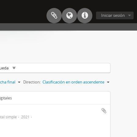
Iniciar sesión
queda
cha final
Direction:
Clasificación en orden ascendente
gitales
al simple
2021