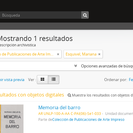
Mostrando 1 resultados
scripción archivística
Colección de Publicaciones de Arte Impreso
Esquivel, Mariana
Opciones avanzadas de bús
r vista previa
Ver :
Ordenar por:
Fe
ultados con objetos digitales
Muestra los resultados con objetos di
Memoria del barro
AR UNLP-100-A-AA C-PAI(06)-Se1-033
Unidad document
Parte de
Colección de Publicaciones de Arte Impreso